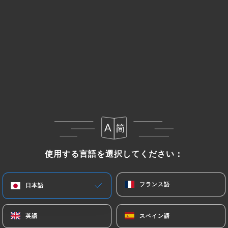
23.00€
Plats végétariens
Soupe de légumes
12.00€
Burger végétarien
Galette de quinoa
使用する言語を選択してください：
使用する言語を選択してください：
19.00€
フランス語
フランス語
日本語
日本語
Salade végétarienne
17.00€
英語
英語
スペイン語
スペイン語