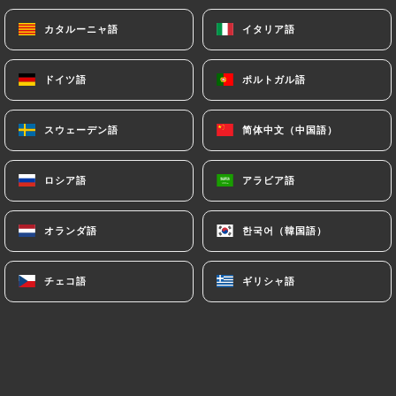
Penne forestières
Crème et champignons
カタルーニャ語
カタルーニャ語
イタリア語
イタリア語
17.00€
ドイツ語
ドイツ語
ポルトガル語
ポルトガル語
Pizza Végétarienne
Champignons, artichaut, tomate, poivron confit,
スウェーデン語
スウェーデン語
简体中文（中国語）
简体中文（中国語）
olives
17.00€
ロシア語
ロシア語
アラビア語
アラビア語
オランダ語
オランダ語
한국어（韓国語）
한국어（韓国語）
チェコ語
チェコ語
ギリシャ語
ギリシャ語
Pizzas maison
Margarita
Sauce tomate, mozzarella fior di latte, basilic
16.00€