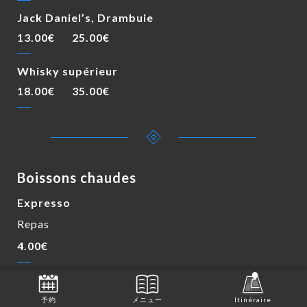
Jack Daniel’s, Drambuie
13.00€
25.00€
Whisky supérieur
18.00€
35.00€
Boissons chaudes
Expresso
Repas
4.00€
Double expresso
7.50€
予約
メニュー
Itinéraire