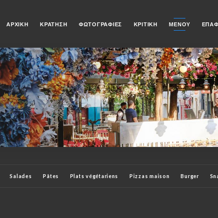
ΑΡΧΙΚΉ
ΚΡΆΤΗΣΗ
ΦΩΤΟΓΡΑΦΊΕΣ
ΚΡΙΤΙΚΉ
ΜΕΝΟΎ
ΕΠΑ
Salades
Pâtes
Plats végétariens
Pizzas maison
Burger
Sn
oissons fraîches
Alcools
Whiskies
Boissons chaudes