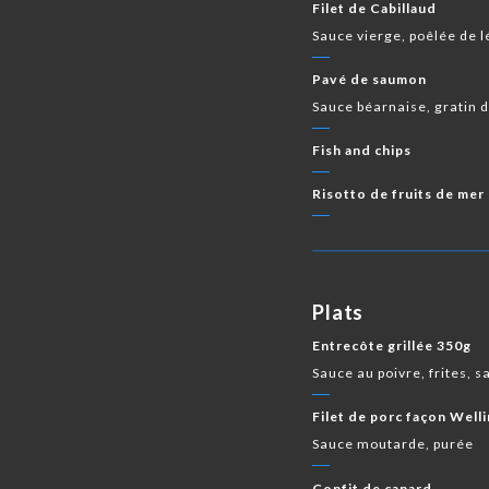
Filet de Cabillaud
Sauce vierge, poêlée de
Pavé de saumon
Sauce béarnaise, gratin 
Fish and chips
Risotto de fruits de mer
Plats
Entrecôte grillée 350g
Sauce au poivre, frites, s
Filet de porc façon Well
Sauce moutarde, purée
Confit de canard