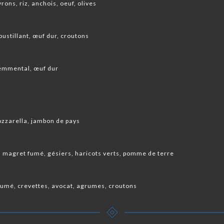
rons, riz, anchois, oeuf, olives
oustillant, œuf dur, croutons
 emmental, œuf dur
d
ozzarella, jambon de pays
, magret fumé, gésiers, haricots verts, pomme de terre
umé, crevettes, avocat, agrumes, croutons