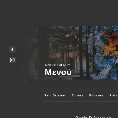
/
ΑΡΧΙΚΉ
ΜΕΝΟΎ
Μενού
Petit Déjeuner
Entrées
Poissons
Plats
Crêpes
Desserts
Apéritifs
Bières
B