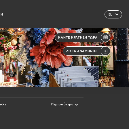
ΦΉ
EL
ΚΆΝΤΕ ΚΡΆΤΗΣΗ ΤΏΡΑ
ΛΊΣΤΑ ΑΝΑΜΟΝΉΣ
acks
Περισσότερα