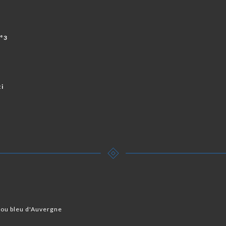
N°3
ti
 ou bleu d'Auvergne