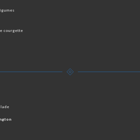
 légumes
de courgette
alade
ington