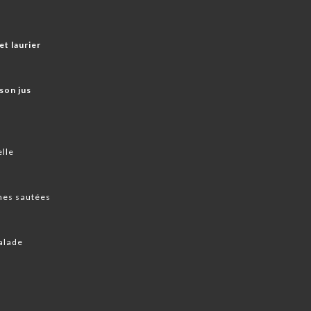
et laurier
 son jus
elle
mes sautées
salade