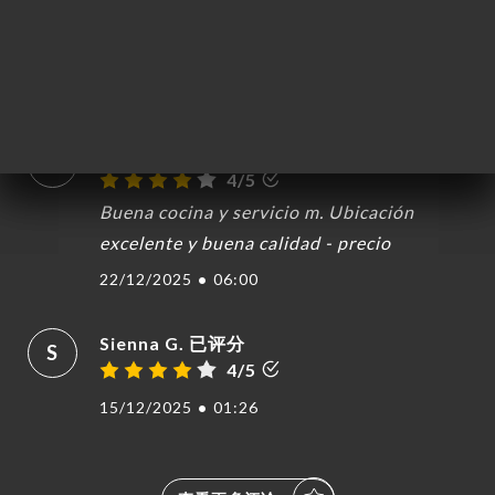
mange bien . A refaire sans hésiter la
soupe à l’oignon est délicieuse
25/12/2025
•
02:38
EUGENIA C. 已评分
E
4/5
Buena cocina y servicio m. Ubicación
excelente y buena calidad - precio
22/12/2025
•
06:00
Sienna G. 已评分
S
4/5
15/12/2025
•
01:26