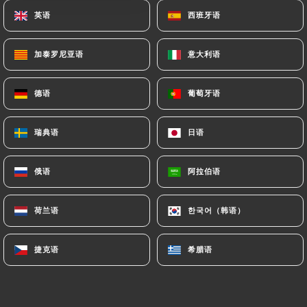
英语
英语
西班牙语
西班牙语
Christine M. 已评分
加泰罗尼亚语
加泰罗尼亚语
意大利语
意大利语
C
3/5
C'est la 3ème fois que nous venons dans
德语
德语
葡萄牙语
葡萄牙语
ce restaurant car nous en étions très
satisfaits. Hélas aujourd'hui ce fut une
瑞典语
瑞典语
日语
日语
grosse déception. Nous avions commandé
une salade norvégienne, certes copieuse et
俄语
俄语
阿拉伯语
阿拉伯语
excellente mais nous avons attendu
environ 45 mn pour qu'elle nous soit
荷兰语
荷兰语
한국어（韩语）
한국어（韩语）
servie. La table voisine composée de 5
personnes arrivée après nous a totalement
捷克语
捷克语
希腊语
希腊语
terminé son repas alors que notre salade
venait à peine d'arriver sur notre table ! Il
a fallu signalé plusieurs fois au serveur