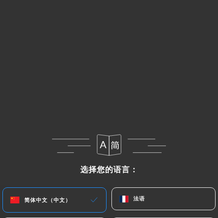
菜单
ZH
/
主页
评价
评价
76 Uniiti 评论
选择您的语言：
选择您的语言：
3.9 / 5
法语
法语
简体中文（中文）
简体中文（中文）
评论已核实，100% 真实。