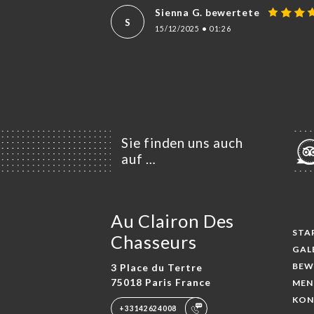
Sienna G. bewertete
S
15/12/2025
•
01:26
Sie finden uns auch
auf …
Au Clairon Des
STA
Chasseurs
GAL
BEW
3 Place du Tertre
75018 Paris France
MEN
KON
+33142624008