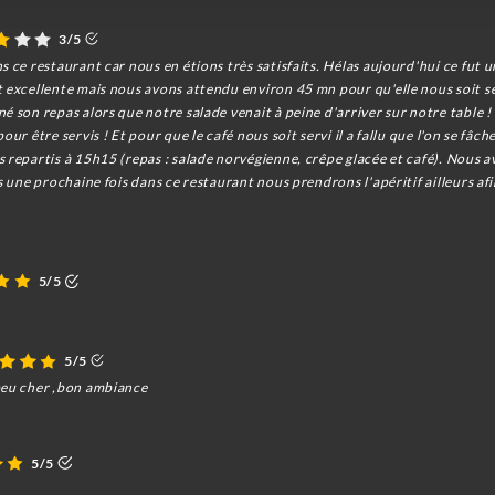
3/5
ns ce restaurant car nous en étions très satisfaits. Hélas aujourd'hui ce f
t excellente mais nous avons attendu environ 45 mn pour qu'elle nous soit s
 son repas alors que notre salade venait à peine d'arriver sur notre table ! Il
ur être servis ! Et pour que le café nous soit servi il a fallu que l'on se fâche
repartis à 15h15 (repas : salade norvégienne, crêpe glacée et café). Nous avi
s une prochaine fois dans ce restaurant nous prendrons l'apéritif ailleurs afin
5/5
5/5
peu cher ,bon ambiance
5/5