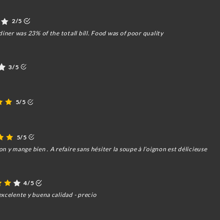
2/5
diner was 23% of the totall bill. Food was of poor quality
3/5
5/5
5/5
 y mange bien . A refaire sans hésiter la soupe à l’oignon est délicieuse
4/5
xcelente y buena calidad - precio