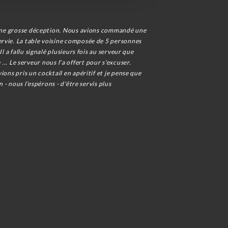
ut une grosse déception. Nous avions commandé une
ervie. La table voisine composée de 5 personnes
 a fallu signalé plusieurs fois au serveur que
 ... Le serveur nous l'a offert pour s'excuser.
ons pris un cocktail en apéritif et je pense que
 - nous l'espérons - d'être servis plus