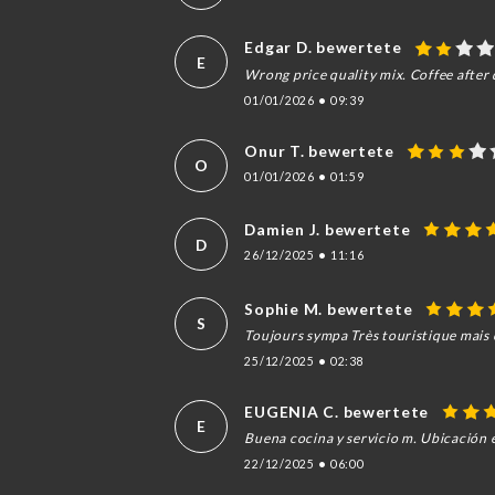
Edgar D. bewertete
E
Wrong price quality mix. Coffee after 
01/01/2026
•
09:39
Onur T. bewertete
O
01/01/2026
•
01:59
Damien J. bewertete
D
26/12/2025
•
11:16
Sophie M. bewertete
S
Toujours sympa Très touristique mais on
25/12/2025
•
02:38
EUGENIA C. bewertete
E
Buena cocina y servicio m. Ubicación e
22/12/2025
•
06:00