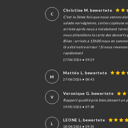
Christine M. bewertete
C
C'est la 3ème fois que nous venons da
salade norvégienne, certes copieuse e
arrivée après nous a totalement terminé
nous attendions la carte des desserts po
Bilan : arrivés à 13h00 nous en sommes 
là a été notre erreur ! Si nous revenon
rapidement
27/06/2026
•
09:29
Mattéo L. bewertete
M
27/06/2026
•
08:43
Veronique G. bewertete
V
Rapport qualité prix bien,dessert un 
19/05/2026
•
07:38
LEONE L. bewertete
L
18/04/2026
•
09:35