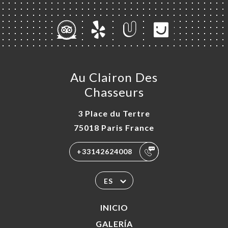
CIO
Au Clairon Des
ERVA
Chasseurs
ERÍA
3 Place du Tertre
EÑA
75018 Paris France
NÚ
ACTO
+33142624008
ES
INICIO
GALERÍA