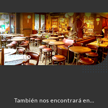
ES
MENÚ
/
INICIO
EVENTO
Evento
También nos encontrará en…